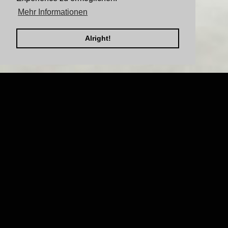
Mehr Informationen
Alright!
H-Hotel Eschborn
H-Hotels GmbH
Projektart: Hotel
Projektort: Eschborn, Deutschland
Zeitraum: 2019-2023
Fotos Rechte: H-Hotels GmbH